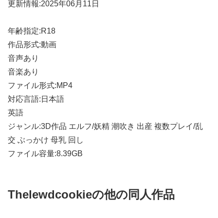
更新情報:2025年06月11日
年齢指定:R18
作品形式:動画
音声あり
音楽あり
ファイル形式:MP4
対応言語:日本語
英語
ジャンル:3D作品 エルフ/妖精 潮吹き 出産 複数プレイ/乱
交 ぶっかけ 母乳 回し
ファイル容量:8.39GB
Thelewdcookieの他の同人作品