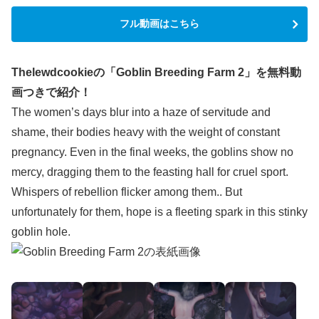
フル動画はこちら
Thelewdcookieの「Goblin Breeding Farm 2」を無料動
画つきで紹介！
The women’s days blur into a haze of servitude and
shame, their bodies heavy with the weight of constant
pregnancy. Even in the final weeks, the goblins show no
mercy, dragging them to the feasting hall for cruel sport.
Whispers of rebellion flicker among them.. But
unfortunately for them, hope is a fleeting spark in this stinky
goblin hole.